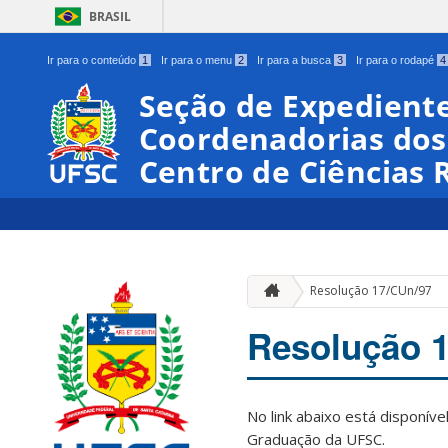
BRASIL
Ir para o conteúdo
1
Ir para o menu
2
Ir para a busca
3
Ir para o rodapé
4
Seção de Expediente
Coordenadorias dos
Centro de Ciências 
Resolução 17/CUn/97
Resolução 
No link abaixo está disponí
Graduação da UFSC.