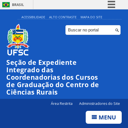
BRASIL
Simplifique!
ACESSIBILIDADE
ALTO CONTRASTE
MAPA DO SITE
Comunica BR
Participe
Acesso à informação
Legislação
Seção de Expediente
Canais
Integrado das
Coordenadorias dos Cursos
de Graduação do Centro de
Ciências Rurais
Área Restrita
Administradores do Site
MENU